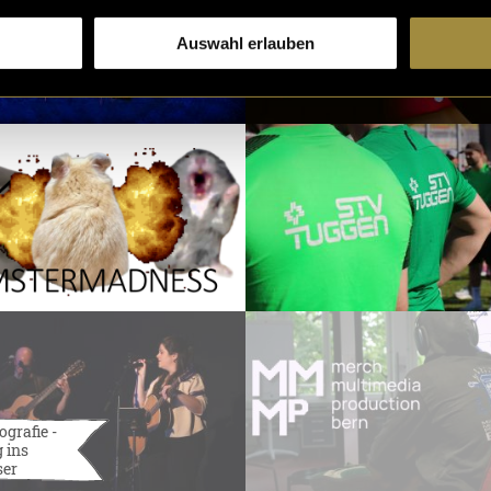
Auswahl erlauben
ografie -
 ins
ser