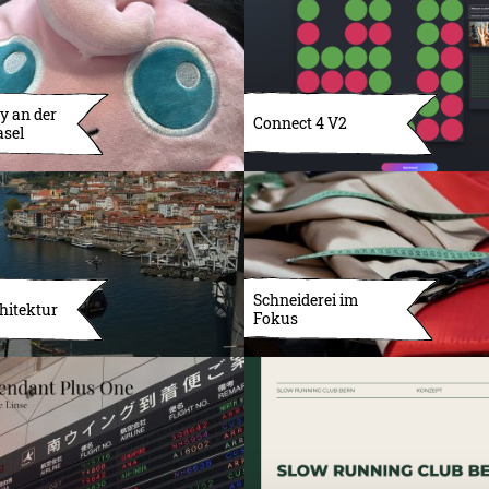
y an der
Connect 4 V2
asel
Schneiderei im
hitektur
Fokus