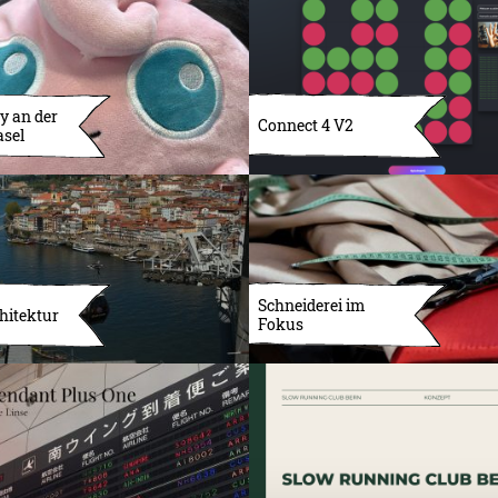
y an der
Connect 4 V2
asel
Schneiderei im
hitektur
Fokus