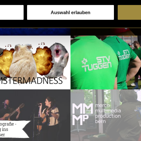
Auswahl erlauben
ografie -
 ins
ser