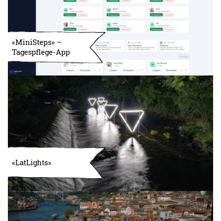
«MiniSteps» –
Tagespflege-App
«LatLights»