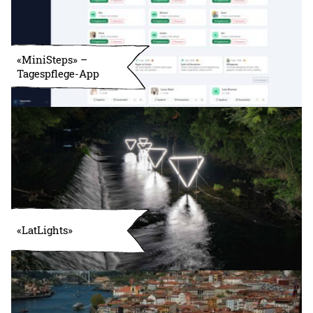
«MiniSteps» –
Tagespflege-App
«LatLights»