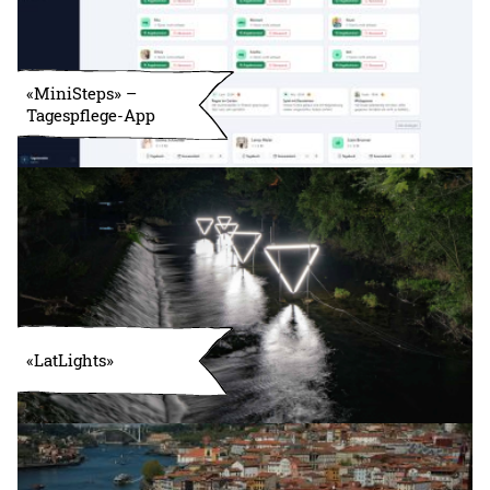
«MiniSteps» –
Tagespflege-App
«LatLights»