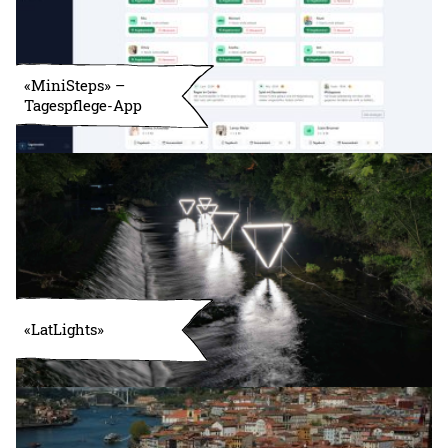
«MiniSteps» –
Tagespflege-App
«LatLights»