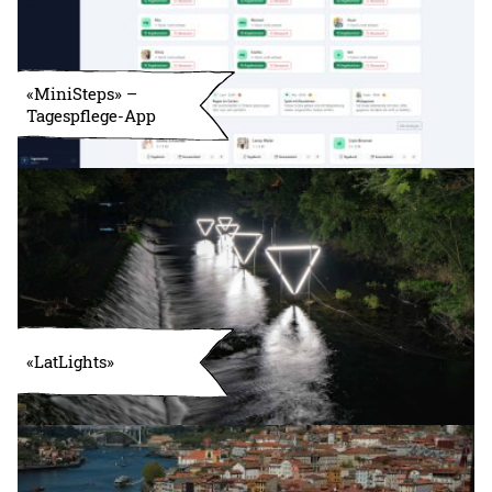
«MiniSteps» –
Tagespflege-App
«LatLights»