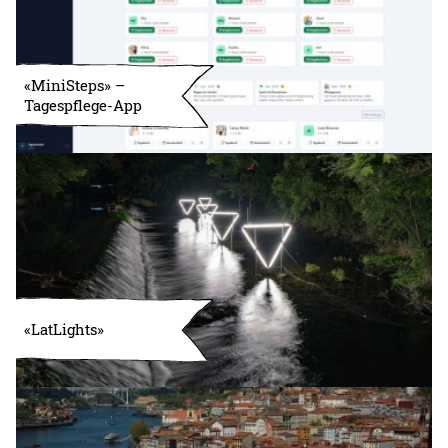
«MiniSteps» –
Tagespflege-App
«LatLights»