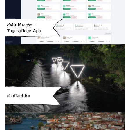
«MiniSteps» –
Tagespflege-App
«LatLights»