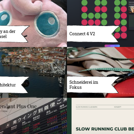
y an der
Connect 4 V2
asel
Schneiderei im
hitektur
Fokus