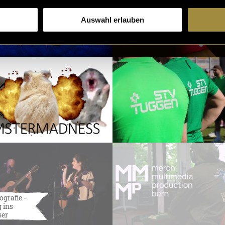
Auswahl erlauben
ografie -
 ins
ser