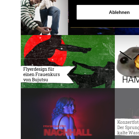
Ablehnen
Flyerdesign für
einen Frauenkurs
von Bujutsu
Konzertfot
Der Sprung
kalte Was