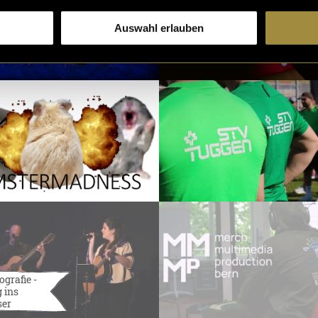
Auswahl erlauben
ografie -
 ins
ser