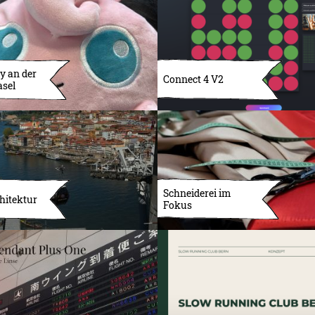
y an der
Connect 4 V2
asel
Schneiderei im
hitektur
Fokus