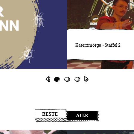
Katerzmorga - Staffel 2
BESTE
ALLE