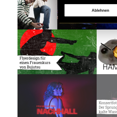
Ablehnen
Flyerdesign für
einen Frauenkurs
von Bujutsu
Konzertfot
Der Sprung
kalte Was