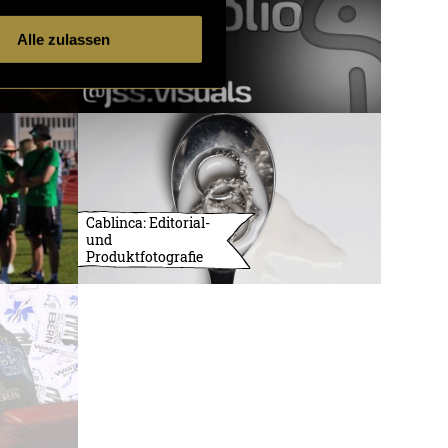
Alle zulassen
Cablinca: Editorial-
und
Produktfotografie
3732 Artikel
1 von 121
ältere
Artikel