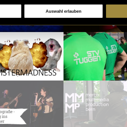
Auswahl erlauben
ografie -
 ins
ser