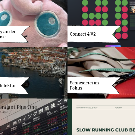
y an der
Connect 4 V2
asel
Schneiderei im
hitektur
Fokus