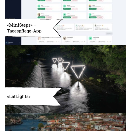
«MiniSteps» –
Tagespflege-App
«LatLights»