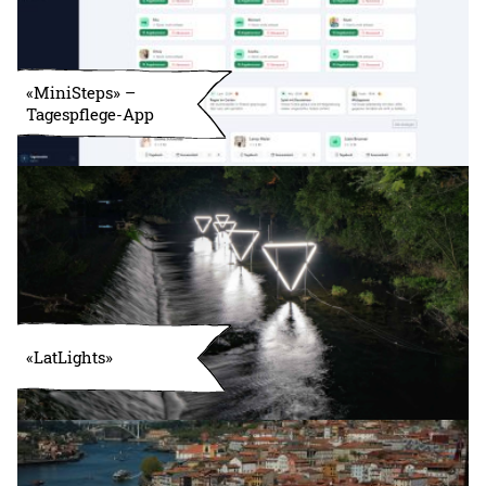
«MiniSteps» –
Tagespflege-App
«LatLights»