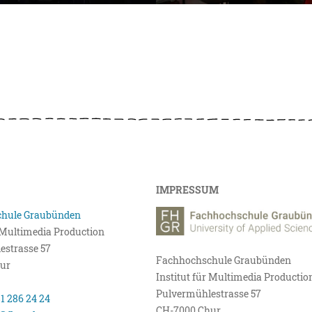
IMPRESSUM
hule Graubünden
r Multimedia Production
estrasse 57
Fachhochschule Graubünden
ur
Institut für Multimedia Productio
Pulvermühlestrasse 57
81 286 24 24
CH-7000 Chur