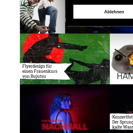
Ablehnen
Flyerdesign für
einen Frauenkurs
von Bujutsu
Konzertfot
Der Sprung
kalte Was