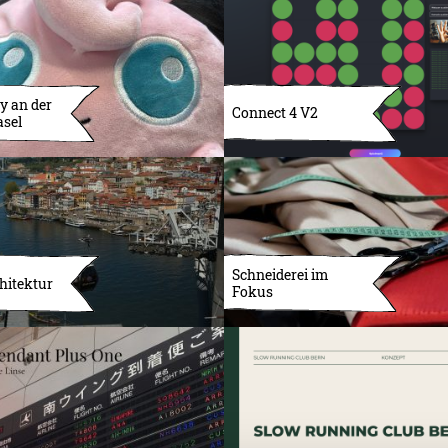
y an der
Connect 4 V2
asel
Schneiderei im
hitektur
Fokus