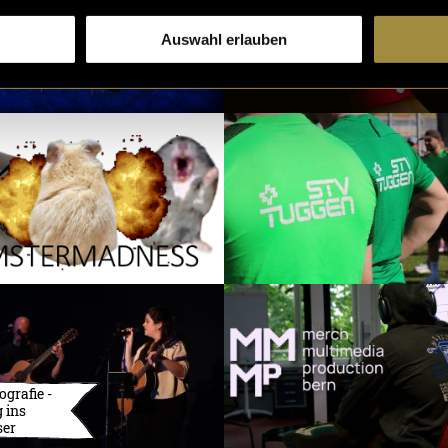
Auswahl erlauben
ografie -
 ins
ser