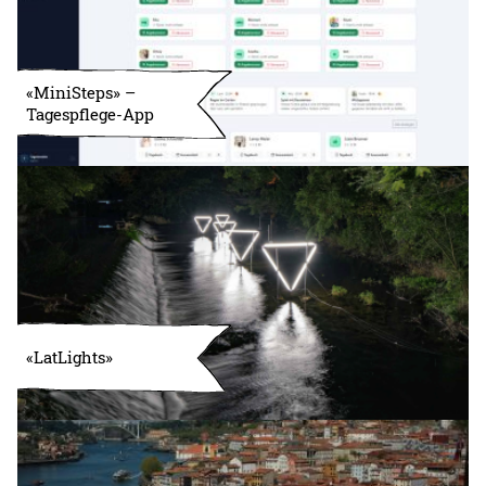
«MiniSteps» –
Tagespflege-App
«LatLights»