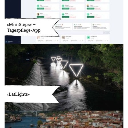
«MiniSteps» –
Tagespflege-App
«LatLights»