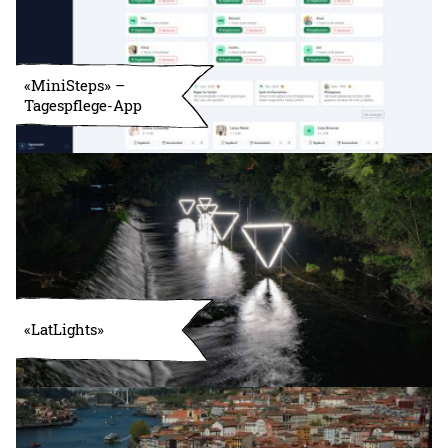
«MiniSteps» –
Tagespflege-App
«LatLights»