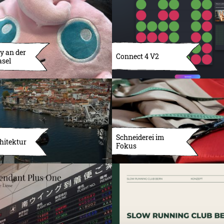
y an der
Connect 4 V2
asel
Schneiderei im
hitektur
Fokus