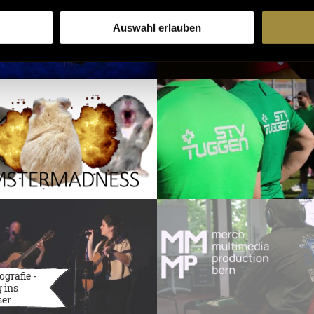
Auswahl erlauben
ografie -
 ins
ser