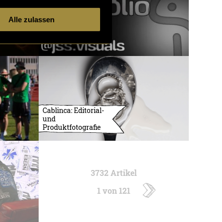
Alle zulassen
Cablinca: Editorial-
und
Produktfotografie
3732 Artikel
1 von 121
ältere
Artikel