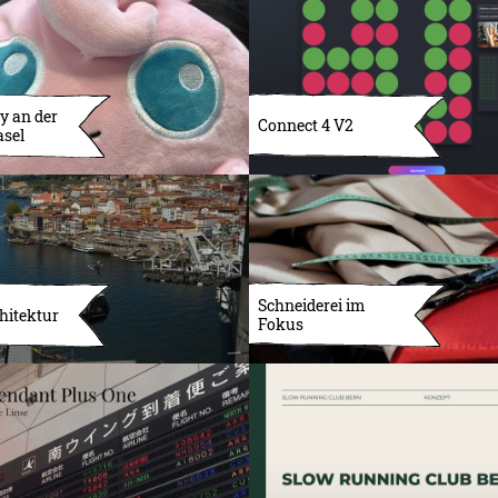
y an der
Connect 4 V2
asel
Schneiderei im
hitektur
Fokus