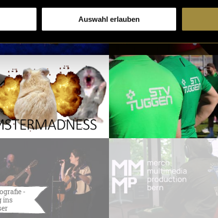
Auswahl erlauben
ografie -
 ins
ser