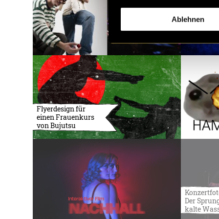
Ablehnen
Flyerdesign für
einen Frauenkurs
von Bujutsu
Konzertfot
Der Sprung
kalte Was