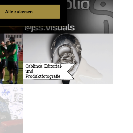
Alle zulassen
Cablinca: Editorial-
und
Produktfotografie
3732 Artikel
1 von 121
ältere
Artikel