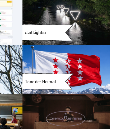
«LatLights»
Töne der Heimat