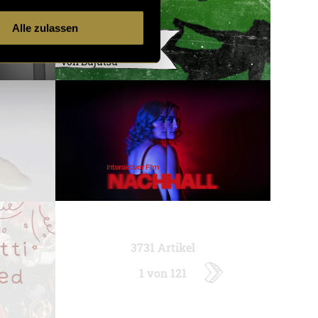
Alle zulassen
Flyerdesign für
einen Frauenkurs
von Bujutsu
3731 Artikel
1 von 121
ältere
Artikel