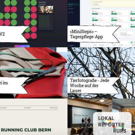
«MiniSteps» –
 V2
Tagespflege-App
Tierfotografie - Jede
i im
Woche auf der
Lauer