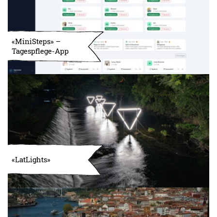
«MiniSteps» –
Tagespflege-App
«LatLights»