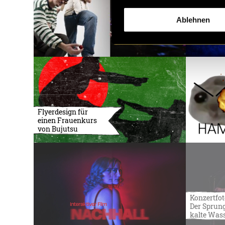
Ablehnen
Flyerdesign für
einen Frauenkurs
von Bujutsu
Konzertfot
Der Sprung
kalte Was