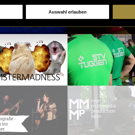
Auswahl erlauben
ografie -
 ins
ser