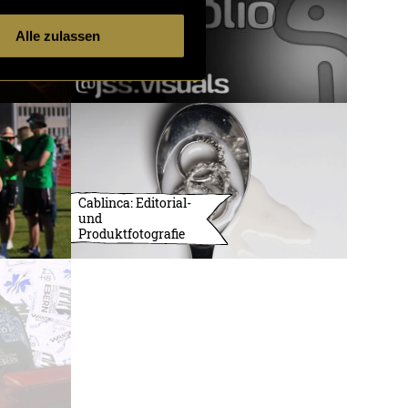
Alle zulassen
Cablinca: Editorial-
und
Produktfotografie
3732 Artikel
1 von 121
ältere
Artikel