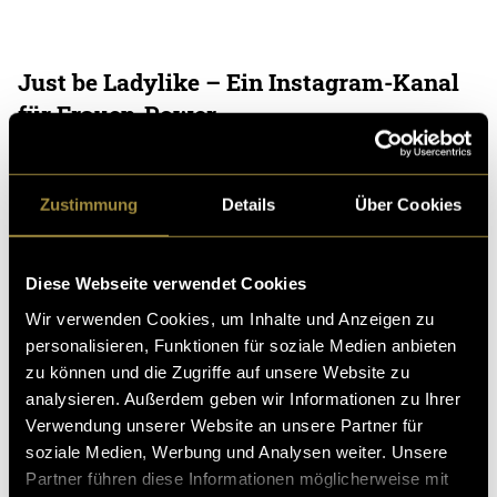
Just be Ladylike – Ein Instagram-Kanal
für Frauen-Power
Feminismus heisst nicht, dass die Frauen mehr Rechte
haben sollen als die Männer. Feminismus heisst, das al
Zustimmung
Details
Über Cookies
le die gleichen Rechte haben sollen. «Jus
07. Juni 2021
- von
Brooke Keller
und
Lynn Aeschlimann
Diese Webseite verwendet Cookies
Wir verwenden Cookies, um Inhalte und Anzeigen zu
personalisieren, Funktionen für soziale Medien anbieten
What a Year – Teil II
zu können und die Zugriffe auf unsere Website zu
analysieren. Außerdem geben wir Informationen zu Ihrer
What happened since 2000 – additional Sound of the Y
Verwendung unserer Website an unsere Partner für
ear: Jedes Jahr ereignen sich unmengen an Ereignisse
soziale Medien, Werbung und Analysen weiter. Unsere
n, welche die ganze Welt interessieren. Da h
Partner führen diese Informationen möglicherweise mit
05. Juni 2021
- von
Lynn Aeschlimann
,
Brooke Keller
und