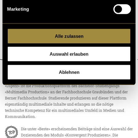
Marketing
Alle zulassen
Auswahl erlauben
Ablehnen
ÜBER DIGEZZ
«Digezz» ist die Produktionsplattform des Bachelor-Studiengangs
«Multimedia Production» an der Fachhochschule Graubünden und der
Berner Fachhochschule. Studierende produzieren auf dieser Plattform
eigenständig multimediale Inhalte und erlangen so die nötige
technische Kompetenz für ein multimediales Umfeld in Medien und
Kommunikation.
Die unter «Beste» erscheinenden Beiträge sind eine Auswahl der
Dozierenden des Moduls «Konvergent Produzieren». Die