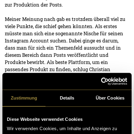
zur Produktion der Posts.
Meiner Meinung nach gab es trotzdem überall viel zu
viele Punkte, die schief gehen könnten. Als erstes
müsste man sich eine sogenannte Nische für seinen
Instagram Account suchen. Dabei ginge es darum,
dass man für sich ein Themenfeld aussucht und in
diesem Bereich dann Posts veröffentlicht und
Produkte bewirbt. Als beste Plattform, um ein
passendes Produkt zu finden, schlug Christian
Digistore24 vor. In seinem Beispiel erstellte er einen
Account, um für einen Online-Hundeerziehungskurs
zu werben. Weiter enthielt der Kurs auch noch viele
Dinge, die man entweder nicht oder einfach weniger
Zustimmung
Details
Über Cookies
ausführlich erklären hätte müssen. Zum Beispiel
erklärte Christian sehr ausführlich, wie man einen
Kurzlink auf Bit.ly oder einen Mehrfachlink auf
Diese Webseite verwendet Cookies
Linktr.ee erstellt. Diese Dinge waren im Grunde
Wir verwenden Cookies, um Inhalte und Anzeigen zu
genommen nicht kompliziert und fast schon