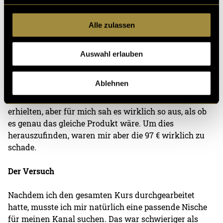
halblegal neue Follower generieren würde. Zudem
wurde natürlich noch ein weiteres «Produkt» von
Alle zulassen
Christian beworben: Dieses Mal bot er ein
achtstündiges Coaching für 2000 € an. Das wären 250
€ / Stunde. Ein sehr stolzer Preis. Und die 97 €, für die
Auswahl erlauben
mir Christian den Smartphone Kundenbooster
ursprünglich einmal verkaufen wollte, fand ich
Ablehnen
einfach nur frech bei dieser Leistung. Es war möglich,
dass diese Kunden noch etwas mehr für das Geld
erhielten, aber für mich sah es wirklich so aus, als ob
es genau das gleiche Produkt wäre. Um dies
herauszufinden, waren mir aber die 97 € wirklich zu
schade.
Der Versuch
Nachdem ich den gesamten Kurs durchgearbeitet
hatte, musste ich mir natürlich eine passende Nische
für meinen Kanal suchen. Das war schwieriger als