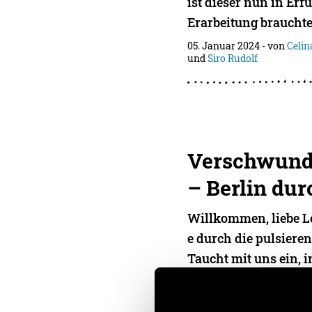
ist dieser nun in Erf
Erarbeitung brauchte 
05. Januar 2024
- von
Celin
und
Siro Rudolf
Verschwund
– Berlin dur
Willkommen, liebe Le
e durch die pulsiere
Taucht mit uns ein, i
Welt der flüchtigen
04. Januar 2024
- von
Joel