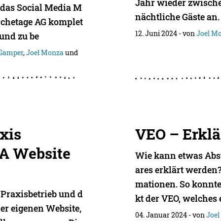
Jahr wieder zwische
, das Social Media M
nächtliche Gäste an
rchetage AG komplet
12. Juni 2024
- von
Joel M
 und zu be
 Gamper
,
Joel Monza
und
xis
VEO – Erklä
 A Website
Wie kann etwas Abs
ares erklärt werden?
mationen. So konnte
Praxisbetrieb und d
kt der VEO, welches 
r eigenen Website,
04. Januar 2024
- von
Joe