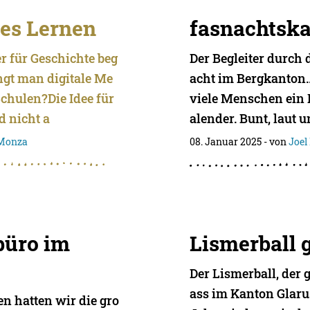
es Lernen
fasnachtska
 für Geschichte beg
Der Begleiter durch
ngt man digitale Me
acht im Bergkanton…
Schulen?Die Idee für
viele Menschen ein 
d nicht a
alender. Bunt, laut 
 Monza
08. Januar 2025
- von
Joel
büro im
Lismerball 
Der Lismerball, der 
ass im Kanton Glaru
en hatten wir die gro