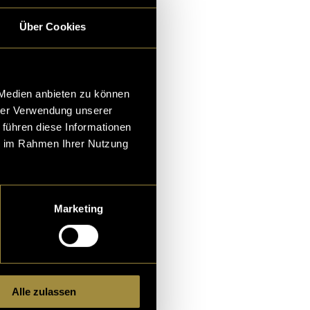
Über Cookies
 Medien anbieten zu können
oho –
hrer Verwendung unserer
 führen diese Informationen
ie im Rahmen Ihrer Nutzung
t es ein pyramidenför
ufen. Nein, die Köpf
ht schlecht in Geomet
Marketing
eren
l Monza
,
Lars Gamper
und
Alle zulassen