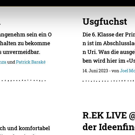
d
Usgfuchst
nangenehm sein ein O
Die 6. Klasse der P
gehalten zu bekomme
n ist im Abschlussla
 es unvermeidbar.
n Uri. Was die ausg
ben wird hier im «U
nza
und
Patrick Baraké
14. Juni 2023
- von
Joel M
R.EK LIVE 
der Ideenfi
ch und komfortabel