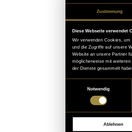
Rudolf
und
Nick Watter
Zustimmung
Diese Webseite verwendet 
Wir verwenden Cookies, um I
the end of t
und die Zugriffe auf unsere 
Website an unsere Partner fü
Das Ziel unseres die
möglicherweise mit weiteren
es, unsere Videoskill
der Dienste gesammelt habe
Auftrag der FHGR erm
ie Produktion unsere
Einwilligungsauswahl
Notwendig
04. Januar 2024
- von
Joel
Nick Watter
Ablehnen