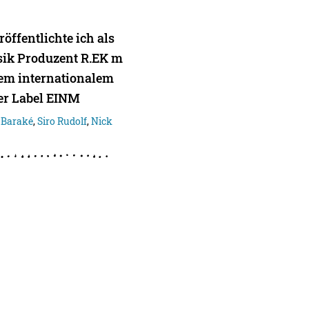
öffentlichte ich als
ik Produzent R.EK m
dem internationalem
er Label EINM
 Baraké
,
Siro Rudolf
,
Nick