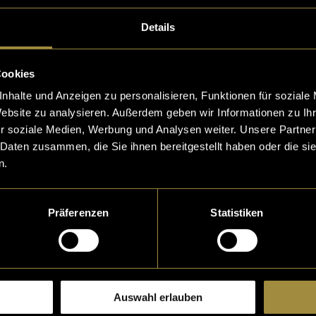
Details
Cookies
nhalte und Anzeigen zu personalisieren, Funktionen für soziale
he beginning
Klein aber 
Website zu analysieren. Außerdem geben wir Informationen zu I
Wuerfeli
r soziale Medien, Werbung und Analysen weiter. Unsere Partner
sjährigen Digezz war
 Daten zusammen, die Sie ihnen bereitgestellt haben oder die s
s zu verbessern. Ein
Seit einiger Zeit gib
n.
öglichte uns dies. D
miges Wuerfeli zu ka
r dre
e hinter QE sind nic
Präferenzen
Statistiken
 Monza
,
Lars Gamper
und
rie, sondern faszini
03. Januar 2024
- von
Joe
Nick Watter
Auswahl erlauben