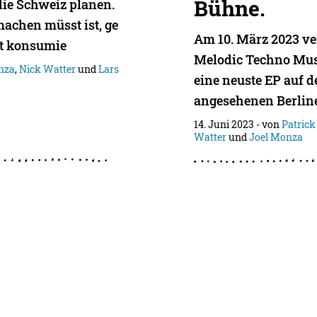
Bühne.
die Schweiz planen.
machen müsst ist, ge
Am 10. März 2023 ver
t konsumie
Melodic Techno Mus
nza
,
Nick Watter
und
Lars
eine neuste EP auf 
angesehenen Berlin
14. Juni 2023
- von
Patrick
Watter
und
Joel Monza