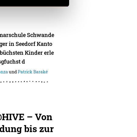
rimarschule Schwande
ger in Seedorf Kanto
ebüchsten Kinder erle
sgfuchst d
onza
und
Patrick Baraké
@HIVE – Von
ndung bis zur