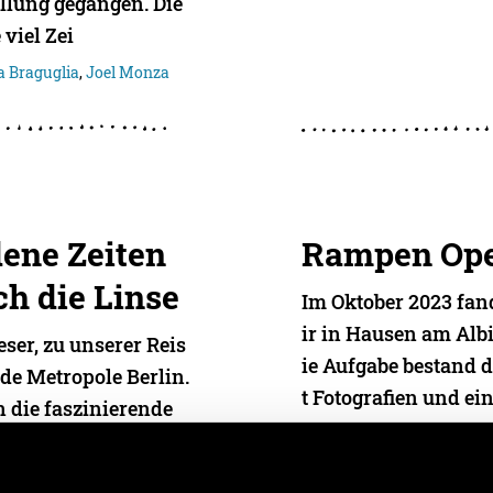
üllung gegangen. Die
viel Zei
a Braguglia
,
Joel Monza
ene Zeiten
Rampen Ope
ch die Linse
Im Oktober 2023 fa
ir in Hausen am Albi
ser, zu unserer Reis
ie Aufgabe bestand d
nde Metropole Berlin.
t Fotografien und ei
n die faszinierende
04. Januar 2024
- von
Joe
 Moment
Nick Watter
 Monza
,
Lars Gamper
,
Siro