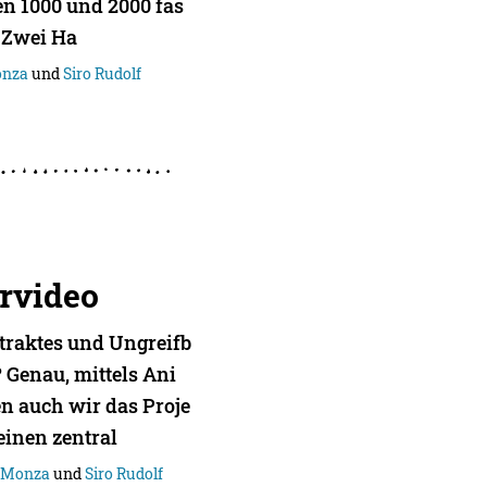
n 1000 und 2000 fas
. Zwei Ha
onza
und
Siro Rudolf
rvideo
traktes und Ungreifb
 Genau, mittels Ani
n auch wir das Proje
einen zentral
l Monza
und
Siro Rudolf