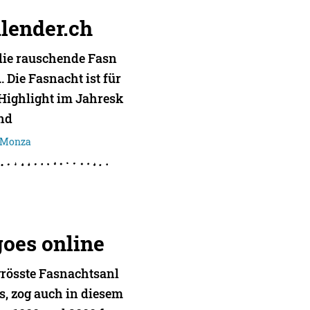
lender.ch
 die rauschende Fasn
 Die Fasnacht ist für
Highlight im Jahresk
und
 Monza
goes online
grösste Fasnachtsanl
s, zog auch in diesem