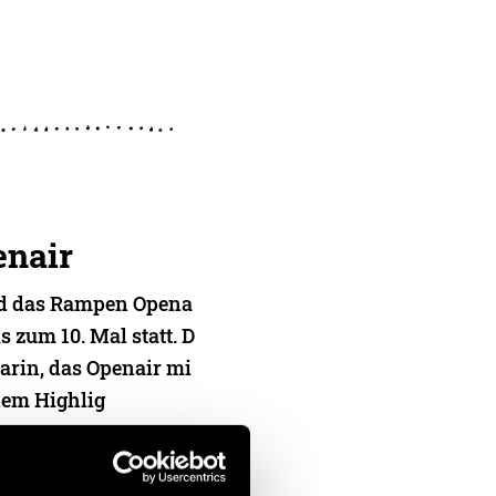
nair
nd das Rampen Opena
s zum 10. Mal statt. D
arin, das Openair mi
nem Highlig
l Monza
,
Lars Gamper
und