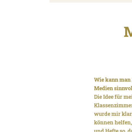
M
Wie kann man K
Medien sinnvol
Die Idee für m
Klassenzimmer.
wurde mir klar
können helfen,
und Hefte so, 