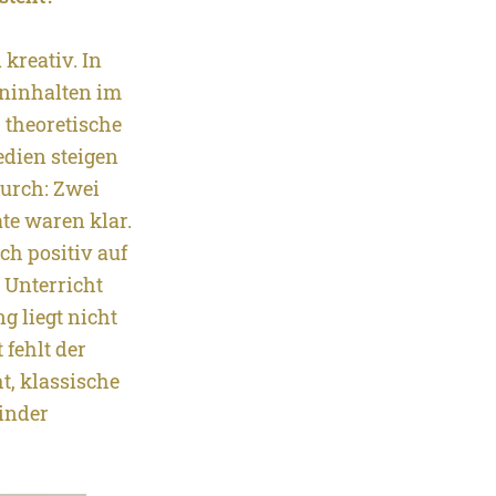
 kreativ.
In
rninhalten im
 theoretische
edien steigen
durch: Zwei
ate waren klar.
ch positiv auf
 Unterricht
g liegt nicht
 fehlt der
t, klassische
Kinder