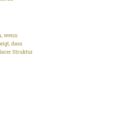
nn, wenn
igt, dass
larer Struktur