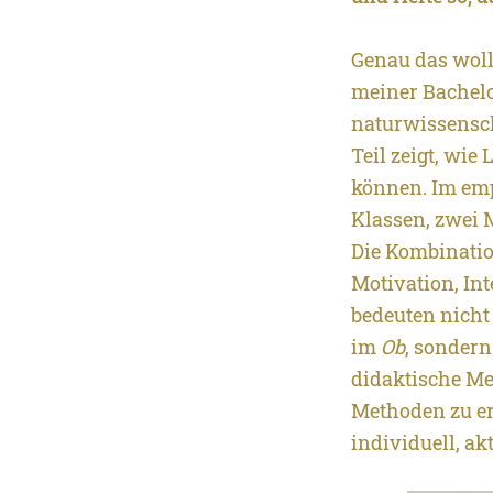
Genau das woll
meiner Bachelo
naturwissensch
Teil zeigt, wie
können. Im emp
Klassen, zwei 
Die Kombinatio
Motivation, In
bedeuten nicht
im
Ob
, sonder
didaktische Me
Methoden zu er
individuell, a