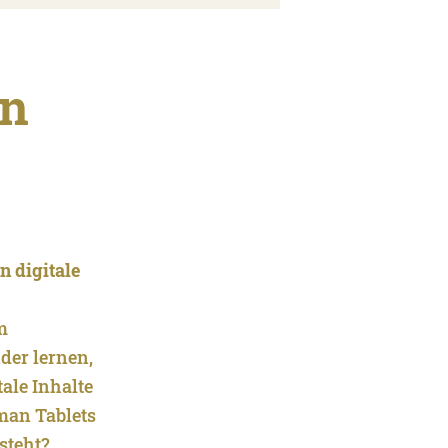
en
n digitale
m
der lernen,
ale Inhalte
man Tablets
steht?