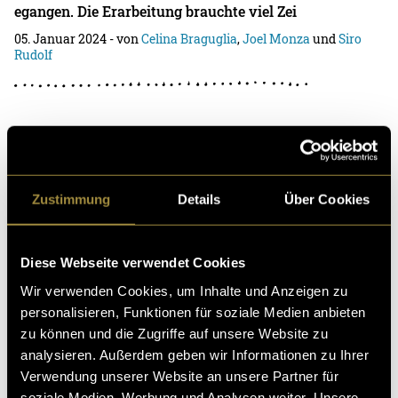
egangen. Die Erarbeitung brauchte viel Zei
05. Januar 2024
- von
Celina Braguglia
,
Joel Monza
und
Siro
Rudolf
VEO – Erklärvideo
Wie kann etwas Abstraktes und Ungreifbares erklärt
Zustimmung
Details
Über Cookies
werden? Genau, mittels Animationen. So konnten auch
wir das Projekt der VEO, welches einen zentral
04. Januar 2024
- von
Joel Monza
und
Siro Rudolf
Diese Webseite verwendet Cookies
Wir verwenden Cookies, um Inhalte und Anzeigen zu
personalisieren, Funktionen für soziale Medien anbieten
zu können und die Zugriffe auf unsere Website zu
Verschwundene Zeiten – Berlin durch die
analysieren. Außerdem geben wir Informationen zu Ihrer
Verwendung unserer Website an unsere Partner für
Linse
soziale Medien, Werbung und Analysen weiter. Unsere