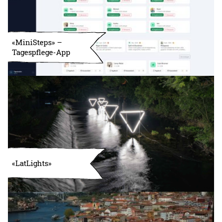
«MiniSteps» –
Tagespflege-App
«LatLights»