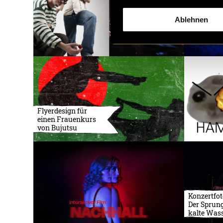
Ablehnen
Flyerdesign für
einen Frauenkurs
von Bujutsu
Konzertfot
Der Sprung
kalte Was