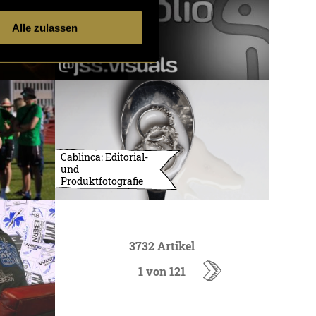
Alle zulassen
Cablinca: Editorial-
und
Produktfotografie
3732 Artikel
1 von 121
ältere
Artikel