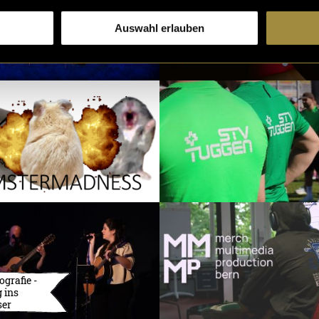
Auswahl erlauben
ografie -
 ins
ser