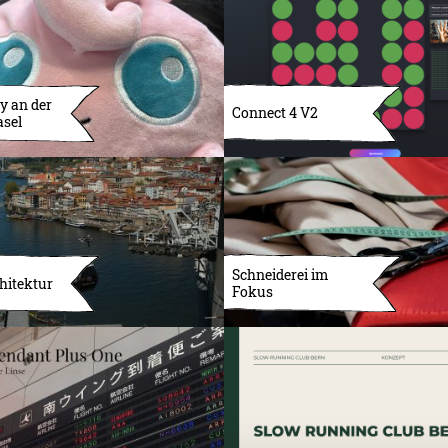
y an der
Connect 4 V2
asel
Schneiderei im
hitektur
Fokus