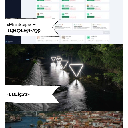
«MiniSteps» –
Tagespflege-App
«LatLights»