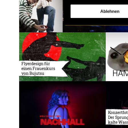
Ablehnen
Flyerdesign für
einen Frauenkurs
von Bujutsu
Konzertfot
Der Sprung
kalte Was