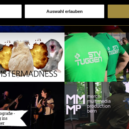
Auswahl erlauben
ografie -
 ins
ser