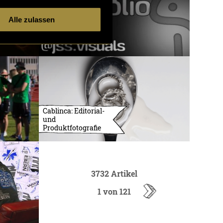
Alle zulassen
Cablinca: Editorial-
und
Produktfotografie
3732 Artikel
1 von 121
ältere
Artikel