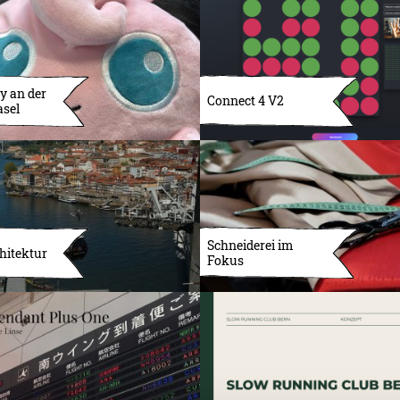
y an der
Connect 4 V2
asel
Schneiderei im
hitektur
Fokus