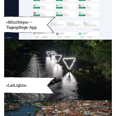
«MiniSteps» –
Tagespflege-App
«LatLights»