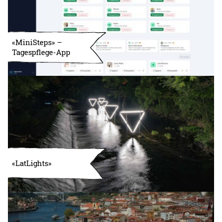
«MiniSteps» –
Tagespflege-App
«LatLights»