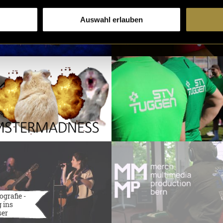
Auswahl erlauben
ografie -
 ins
ser