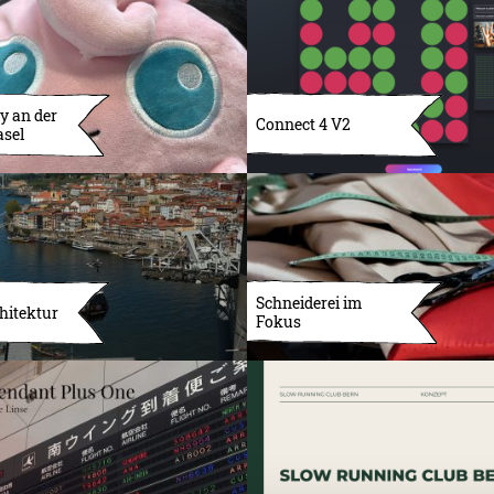
y an der
Connect 4 V2
asel
Schneiderei im
hitektur
Fokus