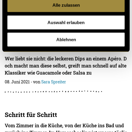
Alle zulassen
Rohmaterial zu tun. In unserem Imagevid
28. Dezember 2021
- von
Larissa Cathomen
und
Sara Spreiter
Auswahl erlauben
Ablehnen
Dip in
Wer liebt sie nicht: die leckeren Dips an einem Apéro. D
och macht man diese selbst, greift man schnell auf alte
Klassiker wie Guacamole oder Salsa zu
08. Juni 2021
- von
Sara Spreiter
Schritt für Schritt
Vom Zimmer in die Küche, von der Küche ins Bad und