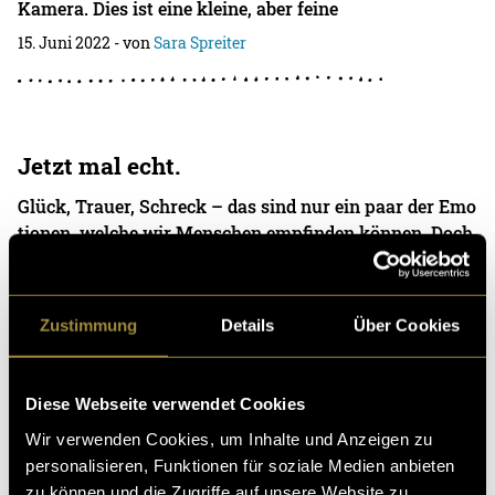
Kamera. Dies ist eine kleine, aber feine
15. Juni 2022
- von
Sara Spreiter
Jetzt mal echt.
Glück, Trauer, Schreck – das sind nur ein paar der Emo
tionen, welche wir Menschen empfinden können. Doch
zeigen wir diese auch? Emotionen werden i
06. Januar 2022
- von
Sara Spreiter
und
Aline Hafen
Zustimmung
Details
Über Cookies
Diese Webseite verwendet Cookies
No. 46: der WG-Podcast, Staffel 2
Wir verwenden Cookies, um Inhalte und Anzeigen zu
No. 46 geht in die zweite Runde. Diese Staffel fokussier
personalisieren, Funktionen für soziale Medien anbieten
ten wir uns auf unsere Gäst*innen und wie diese wohn
zu können und die Zugriffe auf unsere Website zu