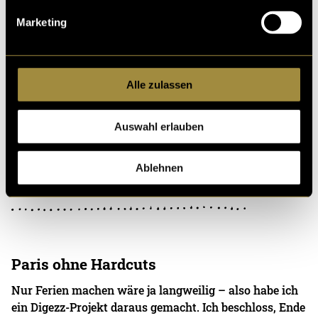
Guerraz
Marketing
Alle zulassen
Marmelade Spec Ads
Produktvideos im Stil von Daniel Schiffer produzieren
Auswahl erlauben
zu können, wäre ein Traum. Aber unmachbar ist es nic
ht! Wir setzten uns zum Ziel, kreative 
Ablehnen
15. Juni 2022
- von
Marc-Alexis Guerraz
und
Simon
Girschweiler
Paris ohne Hardcuts
Nur Ferien machen wäre ja langweilig – also habe ich
ein Digezz-Projekt daraus gemacht. Ich beschloss, Ende