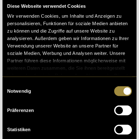
Diese Webseite verwendet Cookies
Wir verwenden Cookies, um Inhalte und Anzeigen zu
personalisieren, Funktionen für soziale Medien anbieten
Wie löst man ein Bibliotheksabo? ￼
zu können und die Zugriffe auf unsere Website zu
analysieren. Außerdem geben wir Informationen zu Ihrer
Die Funktionen der Biblothek, wie man ein Abo abschli
Verwendung unserer Website an unsere Partner für
esst, wie man Bücher ausleiht und retourniert – alles i
soziale Medien, Werbung und Analysen weiter. Unsere
n leichter Sprache filmisch erklären?
Partner führen diese Informationen möglicherweise mit
04. Dezember 2022
- von
Marc-Alexis Guerraz
weiteren Daten zusammen, die Sie ihnen bereitgestellt
haben oder die sie im Rahmen Ihrer Nutzung der Dienste
gesammelt haben.
Einwilligungsauswahl
Notwendig
Aus Liebe zum Kaffee
Präferenzen
Kaffee kann nicht nur unglaublich gut schmecken, son
dern auch visuell sehr ansprechend sein. In Zusammen
arbeit mit der Rösterei Keller in Zizers ents
Statistiken
15. Juni 2022
- von
Simon Girschweiler
und
Marc-Alexis