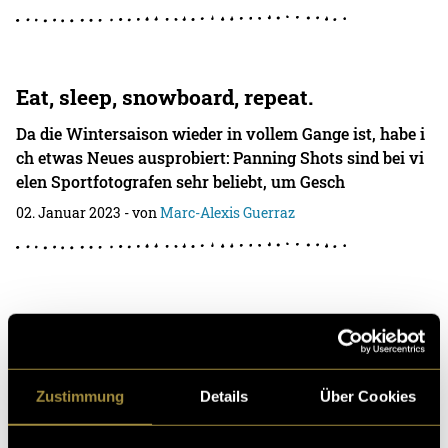
Eat, sleep, snowboard, repeat.
Da die Wintersaison wieder in vollem Gange ist, habe i
ch etwas Neues ausprobiert: Panning Shots sind bei vi
elen Sportfotografen sehr beliebt, um Gesch
02. Januar 2023
- von
Marc-Alexis Guerraz
Festival mal anders
Bisher war ich immer als Fan an Festivals dabei, um di
e Musik, die Atmosphäre und die Party zu geniessen. D
Zustimmung
Details
Über Cookies
och dieses Jahr erhielt ich einen Medienpa
12. Dezember 2022
- von
Marc-Alexis Guerraz