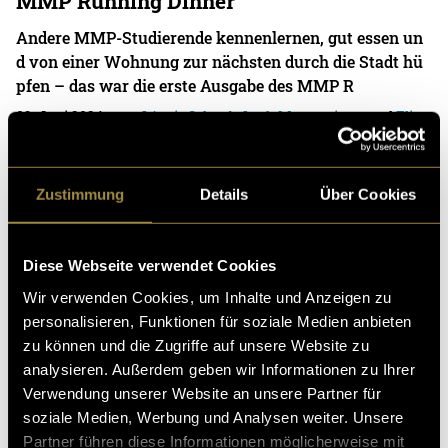
MMP Running Dinner
Andere MMP-Studierende kennenlernen, gut essen un
d von einer Wohnung zur nächsten durch die Stadt hü
pfen – das war die erste Ausgabe des MMP R
03. Juni 2024
- von
Léonie Schaub
,
Leah Mastropietro
und
Elina
Preisig
Zustimmung
Details
Über Cookies
Hundefabrik Rumänien – Konzept
Diese Webseite verwendet Cookies
Reportage
Wir verwenden Cookies, um Inhalte und Anzeigen zu
Rumänien ist zwar kein unbekanntes Land, ihre Ferien
personalisieren, Funktionen für soziale Medien anbieten
verbringen dort aber die wenigsten. Die meisten Mittel
zu können und die Zugriffe auf unsere Website zu
europäer werden Rumänien aufgrund ihres
analysieren. Außerdem geben wir Informationen zu Ihrer
04. Januar 2024
- von
Leah Mastropietro
und
Elina Preisig
Verwendung unserer Website an unsere Partner für
soziale Medien, Werbung und Analysen weiter. Unsere
Partner führen diese Informationen möglicherweise mit