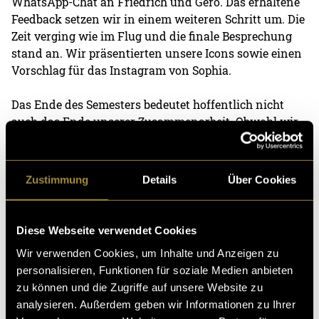
WhatsApp-Chat an Friedrich und Gero. Das erhaltene
Feedback setzen wir in einem weiteren Schritt um. Die
Zeit verging wie im Flug und die finale Besprechung
stand an. Wir präsentierten unsere Icons sowie einen
Vorschlag für das Instagram von Sophia.
Das Ende des Semesters bedeutet hoffentlich nicht
auch das Ende unserer Zusammenarbeit. Obwohl wir
nun ein Icon mit zusätzlichen Vorschlägen abgeben
haben, steht das Projekt Sophia erst am Anfang. Somit
konnten sich die Gründer auch noch nicht für etwas
Zustimmung
Details
Über Cookies
Konkretes entscheiden. Das
Corporate Design
haben
wir dennoch für sie zusammengestellt und sind
grundsätzlich zufrieden. Wir würden uns über einen
Diese Webseite verwendet Cookies
weiteren Auftrag für das Projekt sehr freuen.
Wir verwenden Cookies, um Inhalte und Anzeigen zu
personalisieren, Funktionen für soziale Medien anbieten
zu können und die Zugriffe auf unsere Website zu
analysieren. Außerdem geben wir Informationen zu Ihrer