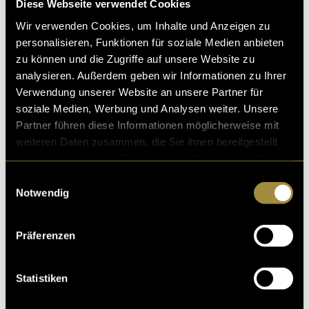
Diese Webseite verwendet Cookies
Sprachregion gerecht darstellt. Der Text und die
Szenendarstellung lag in der Eigenverantwortung.
Wir verwenden Cookies, um Inhalte und Anzeigen zu
Zusätzlich teilten wir die Kurzerklärung der Route,
personalisieren, Funktionen für soziale Medien anbieten
unseres Studiums und die Vorstellung unserer
zu können und die Zugriffe auf unsere Website zu
Eigenschaften auf. Bevor wir die Szenen individuell
analysieren. Außerdem geben wir Informationen zu Ihrer
aufgenommen haben, schickten wir un unsere
Verwendung unserer Website an unsere Partner für
persönlichen Texte zu. Daraufhin erstellen wir ein
soziale Medien, Werbung und Analysen weiter. Unsere
Kurzdrehbuch. Und so sah das Ganze am Ende aus:
Partner führen diese Informationen möglicherweise mit
weiteren Daten zusammen, die Sie ihnen bereitgestellt
haben oder die sie im Rahmen Ihrer Nutzung der Dienste
gesammelt haben.
Einwilligungsauswahl
Notwendig
Präferenzen
Statistiken