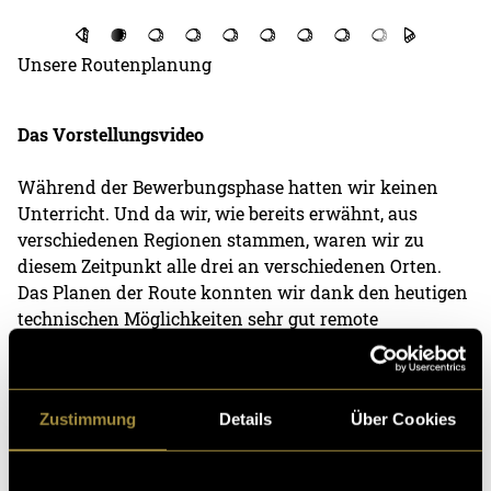
Un
Sm
pe
Unsere Routenplanung
Das Vorstellungsvideo
Während der Bewerbungsphase hatten wir keinen
Unterricht. Und da wir, wie bereits erwähnt, aus
verschiedenen Regionen stammen, waren wir zu
diesem Zeitpunkt alle drei an verschiedenen Orten.
Das Planen der Route konnten wir dank den heutigen
technischen Möglichkeiten sehr gut remote
organisieren. Doch das Drehen eines einheitlichen
Vorstellungsvideos ist so schon anspruchsvoller. Beim
nächsten Brainstorming entschieden wir uns, dass
Zustimmung
Details
Über Cookies
jede eine Landessprache (Schweizerdeutsch
ausgenommen) repräsentiert und bei der persönlichen
Vorstellung gleichzeitig auch die zugeteilte