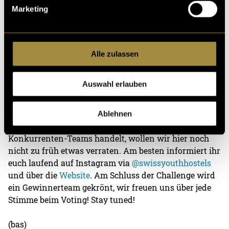
Marketing
Bitte akzeptiere die
statistik, Marketing
Cookies um
diesen Inhalt zu sehen.
Unser Bewerbungsvideo
Alle zulassen
Die Vorfreude auf unser Schweizer «Reisli» steigt. Wir
Auswahl erlauben
konnten bereits einige Ideen für möglichen Social
Media Content zusammentragen. Als nächstes geht es
an die konkreten Umsetzungsansätze der Post’s. Da es
Ablehnen
sich jedoch um eine Challenge mit noch drei
Konkurrenten-Teams handelt, wollen wir hier noch
nicht zu früh etwas verraten. Am besten informiert ihr
euch laufend auf Instagram via
@swissyouthhostels
und über die
Website
. Am Schluss der Challenge wird
ein Gewinnerteam gekrönt, wir freuen uns über jede
Stimme beim Voting! Stay tuned!
(bas)