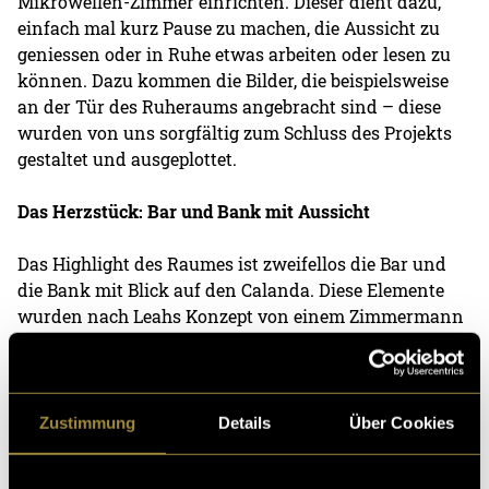
Mikrowellen-Zimmer einrichten. Dieser dient dazu,
einfach mal kurz Pause zu machen, die Aussicht zu
geniessen oder in Ruhe etwas arbeiten oder lesen zu
können. Dazu kommen die Bilder, die beispielsweise
an der Tür des Ruheraums angebracht sind – diese
wurden von uns sorgfältig zum Schluss des Projekts
gestaltet und ausgeplottet.
Das Herzstück: Bar und Bank mit Aussicht
Das Highlight des Raumes ist zweifellos die Bar und
die Bank mit Blick auf den Calanda. Diese Elemente
wurden nach Leahs Konzept von einem Zimmermann
aus dem Rheintal gefertigt. An einem Sonntag haben
wir die fertigen Stücke nach Chur transportiert und
vor Ort aufgebaut. Nun bieten sie den Studierenden
einen perfekten Ort zum Arbeiten, Mittagessen oder
Zustimmung
Details
Über Cookies
einfach zum Entspannen.