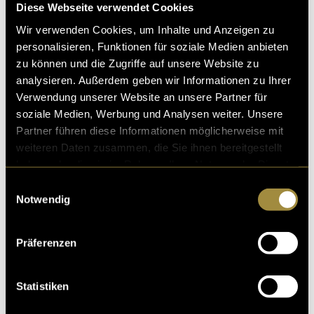
Diese Webseite verwendet Cookies
Wir verwenden Cookies, um Inhalte und Anzeigen zu
personalisieren, Funktionen für soziale Medien anbieten
zu können und die Zugriffe auf unsere Website zu
analysieren. Außerdem geben wir Informationen zu Ihrer
Verwendung unserer Website an unsere Partner für
soziale Medien, Werbung und Analysen weiter. Unsere
Partner führen diese Informationen möglicherweise mit
weiteren Daten zusammen, die Sie ihnen bereitgestellt
haben oder die sie im Rahmen Ihrer Nutzung der Dienste
gesammelt haben.
Einwilligungsauswahl
Notwendig
Ein Vermächtnis für die Zukunft
Das Projekt hat zwar den halben Sommer in Anspruch
Präferenzen
genommen, aber es hat sich gelohnt: Wir konnten
etwas schaffen, das künftigen MMP-Studierenden
Statistiken
einen Mehrwert bietet. Der neue Aufenthaltsraum ist
nicht nur funktional, sondern auch ein Ort, der zum