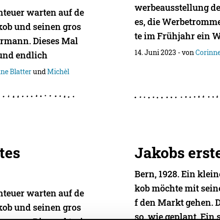
werbeausstellung der
nteuer warten auf de
es, die Werbetromme
kob und seinen gros
te im Frühjahr ein 
ermann. Dieses Mal
14. Juni 2023
- von
Corinne
 und endlich
ne Blatter
und
Michèl
tes
Jakobs erst
Bern, 1928. Ein kle
kob möchte mit sein
nteuer warten auf de
f den Markt gehen. D
kob und seinen gros
so, wie geplant. Ein