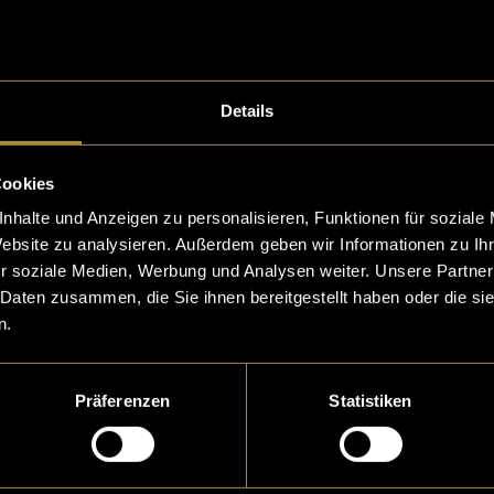
rmann. Diesmal trei
04. Januar 2023
- von
Cori
ten Berner
Willen
Blatter
und
Michèl Willen
Details
Cookies
nhalte und Anzeigen zu personalisieren, Funktionen für soziale
tion für
Auch der/die
Website zu analysieren. Außerdem geben wir Informationen zu I
e City
mal ein «Mö
r soziale Medien, Werbung und Analysen weiter. Unsere Partner
 Daten zusammen, die Sie ihnen bereitgestellt haben oder die s
ntierte Menschen. Un
Wenn du zu einem M
n.
st. Nicht alle haben
eladen wirst, hat da
 für ihre Kunst werb
mten Grund. Wenn d
Präferenzen
Statistiken
b gib
t, hat man zuzuhör
inne Blatter
16. Juni 2022
- von
Corinne