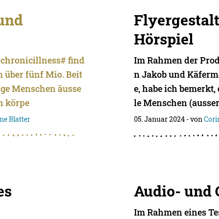
und
Flyergesta
Hörspiel
chronicillness# find
Im Rahmen der Produ
 über fünf Mio. Beit
n Jakob und Käferm
nge Menschen äusse
e, habe ich bemerkt
en körpe
le Menschen (ausse
ne Blatter
05. Januar 2024
- von
Cori
es
Audio- und 
Im Rahmen eines Tes