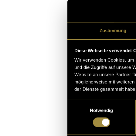
sen Freund, den Käfe
bt ein Dieb in den al
13. Juni 2023
- von
Corinne 
Zustimmung
Diese Webseite verwendet 
Wir verwenden Cookies, um I
Content Crea
und die Zugriffe auf unsere 
Jungle in th
Website an unsere Partner fü
möglicherweise mit weiteren
Es gibt so viele tale
der Dienste gesammelt habe
d noch viel mehr Kun
Einwilligungsauswahl
das Glück, gut genug
Notwendig
en zu können. Deshal
31. Dezember 2022
- von
Cor