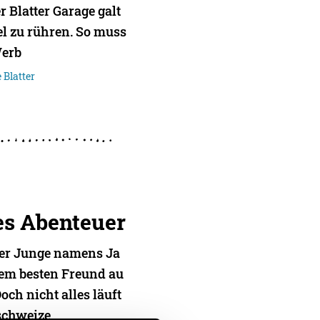
 Blatter Garage galt
l zu rühren. So muss
Werb
 Blatter
es Abenteuer
iner Junge namens Ja
em besten Freund au
och nicht alles läuft
 schweize