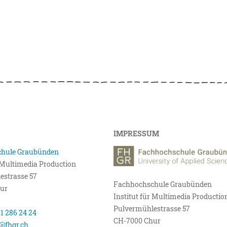
IMPRESSUM
hule Graubünden
r Multimedia Production
estrasse 57
Fachhochschule Graubünden
ur
Institut für Multimedia Productio
Pulvermühlestrasse 57
81 286 24 24
CH-7000 Chur
@fhgr.ch