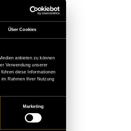
nne Blatter
und
Michèl
Über Cookies
 Medien anbieten zu können
 Chef*in ist
hrer Verwendung unserer
ff»
 führen diese Informationen
ie im Rahmen Ihrer Nutzung
itarbeitergespräch g
s meist einen bestim
er Chef dann sprich
Marketing
en, anzunehmen
 Blatter
und
Joanne Belser