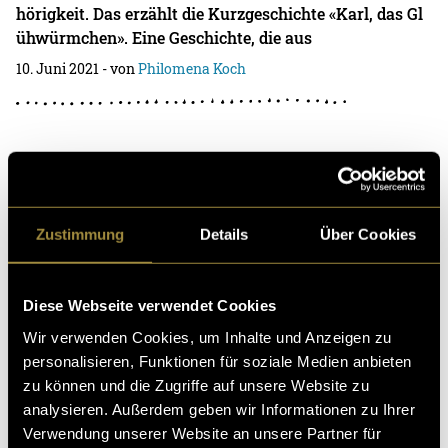
hörigkeit. Das erzählt die Kurzgeschichte «Karl, das Gl
ühwürmchen». Eine Geschichte, die aus
10. Juni 2021
- von
Philomena Koch
Eifach nei: Wir haben einen Disstrack
geschrieben
Zustimmung
Details
Über Cookies
Wir alle kennen die kleinen Sorgen, die ein Studium mi
t sich bringt – und besondere Zeiten wie diese machen
das Ganze nicht wirklich einfacher. Desh
Diese Webseite verwendet Cookies
10. Juni 2021
- von
Philomena Koch
,
Anja Wetli
,
Elea Bank
,
Jan
Wir verwenden Cookies, um Inhalte und Anzeigen zu
Hürzeler
und
Jonas Ricklin
personalisieren, Funktionen für soziale Medien anbieten
zu können und die Zugriffe auf unsere Website zu
analysieren. Außerdem geben wir Informationen zu Ihrer
Verwendung unserer Website an unsere Partner für