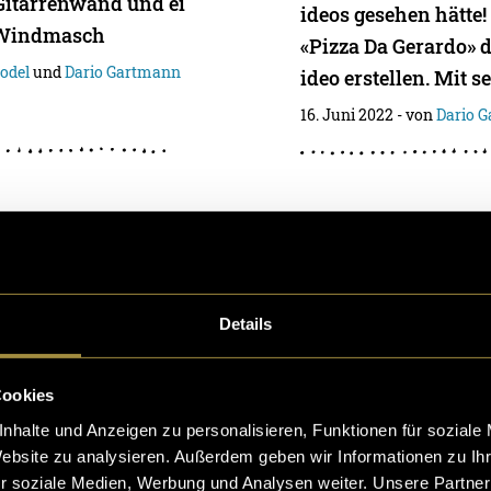
, Gitarrenwand und ei
ideos gesehen hätte
 Windmasch
«Pizza Da Gerardo» 
odel
und
Dario Gartmann
ideo erstellen. Mit s
16. Juni 2022
- von
Dario 
Werbung aus
Madeira – ei
Tagebuch
Details
htsferien hatte ic
Madeira ist eine klei
en etwas Zeit. Also
hen Ozean, die zu P
Cookies
unserem kleinen WG-
nd den Semesterferi
nhalte und Anzeigen zu personalisieren, Funktionen für soziale
Website zu analysieren. Außerdem geben wir Informationen zu I
deostudio zu
e Woche auf dieser I
r soziale Medien, Werbung und Analysen weiter. Unsere Partner