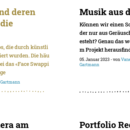
nd deren
Musik aus d
 die
Können wir einen So
der nur aus Geräusc
esteht? Genau das wo
s, die durch künstli
m Projekt herausfind
iert wurden. Die häu
05. Januar 2023
- von
Vane
bei das «Face Swappi
Gartmann
 ge
o Gartmann
mera am
Portfolio R