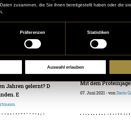
o Gartmann
20. Dezember 2021
- von
D
 Daten zusammen, die Sie ihnen bereitgestellt haben oder die s
n.
Präferenzen
Statistiken
r Food
Landjäger f
Herkömmliche Prote
eine sehr eigenarti
Auswahl erlauben
zierte ich mit eine
en es geschmacklich 
s für seinen Kanal.
Mit dem Proteinjäger
en Jahren gelernt? D
07. Juni 2021
- von
Dario 
inden. E
artmann