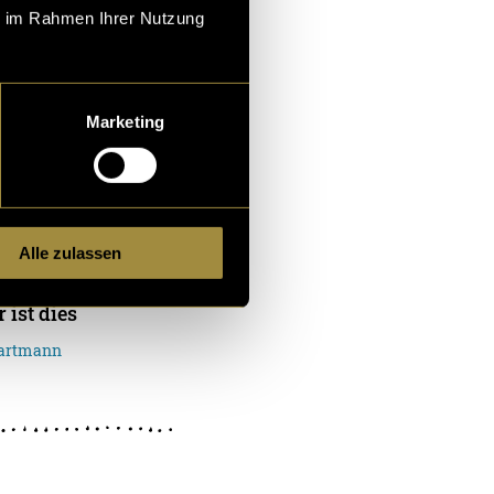
ario Gartmann
ie im Rahmen Ihrer Nutzung
Marketing
ür Sportler
inriegel haben meist
ge Konsistenz und hab
Alle zulassen
nicht sehr in sich.
 ist dies
Gartmann