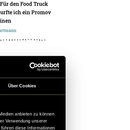
! Für den Food Truck
durfte ich ein Promov
einen
Gartmann
n digitales
Über Cookies
ne Insel im atlantisc
ortugal gehört. Währe
en verbrachte ich ein
 Medien anbieten zu können
hrer Verwendung unserer
nsel u
 führen diese Informationen