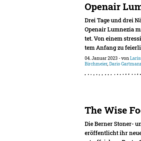
Openair Lu
Drei Tage und drei N
Openair Lumnezia mi
tet. Von einem stress
tem Anfang zu feierl
04. Januar 2023
- von
Lari
Birchmeier
,
Dario Gartman
The Wise Fo
Die Berner Stoner- 
eröffentlicht ihr ne