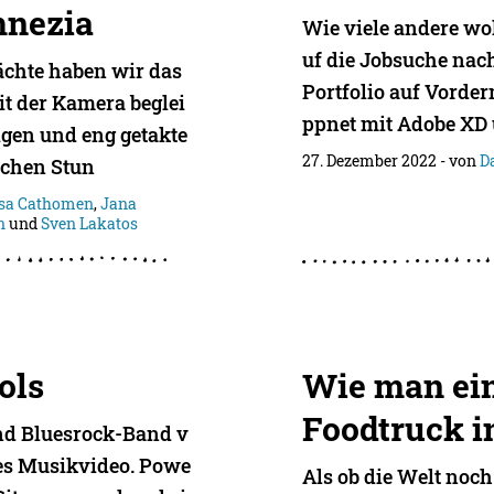
mnezia
Wie viele andere wol
uf die Jobsuche na
ächte haben wir das
Portfolio auf Vorde
t der Kamera beglei
ppnet mit Adobe XD 
igen und eng getakte
27. Dezember 2022
- von
D
ichen Stun
ssa Cathomen
,
Jana
n
und
Sven Lakatos
ols
Wie man ei
Foodtruck i
und Bluesrock-Band v
ues Musikvideo. Powe
Als ob die Welt noc