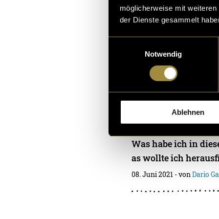
06. Januar 2022
- von
Dari
möglicherweise mit weiteren
der Dienste gesammelt habe
Einwilligungsauswahl
Notwendig
Just Anothe
Montage
Ablehnen
Vor vier Jahren produ
m Kollegen Kochvideo
Was habe ich in dies
as wollte ich herausf
08. Juni 2021
- von
Dario G