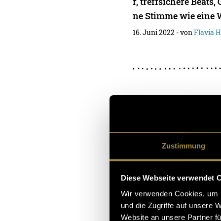
r, treffsichere Beats
ne Stimme wie eine
16. Juni 2022
- von
Flavia H
Instagram-
dem Keller
Zustimmung
Während den Weihnac
h zwischen den Abgab
Diese Webseite verwendet 
bastelte ich mir in 
Wir verwenden Cookies, um I
und die Zugriffe auf unsere 
Keller ein kleines Vi
Website an unsere Partner fü