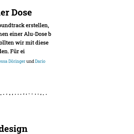
er Dose
undtrack erstellen,
hen einer Alu-Dose b
llten wir mit diese
en. Für ei
ssa Döringer
und
Dario
edesign