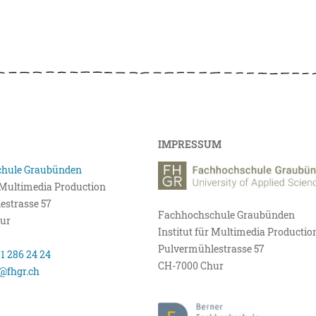
IMPRESSUM
hule Graubünden
r Multimedia Production
estrasse 57
Fachhochschule Graubünden
ur
Institut für Multimedia Productio
Pulvermühlestrasse 57
81 286 24 24
CH-7000 Chur
@fhgr.ch