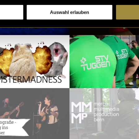
Auswahl erlauben
ografie -
 ins
ser