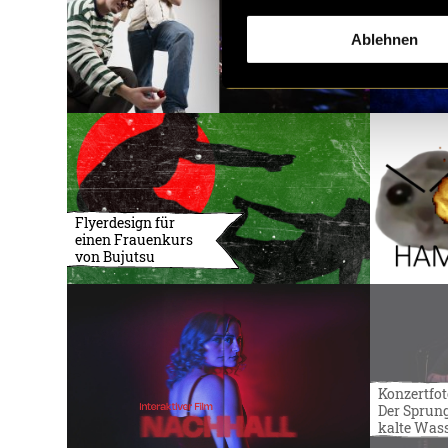
Ablehnen
Flyerdesign für
einen Frauenkurs
von Bujutsu
Konzertfot
Der Sprung
kalte Was