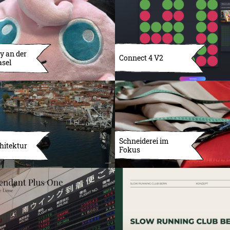
y an der
Connect 4 V2
asel
Schneiderei im
hitektur
Fokus