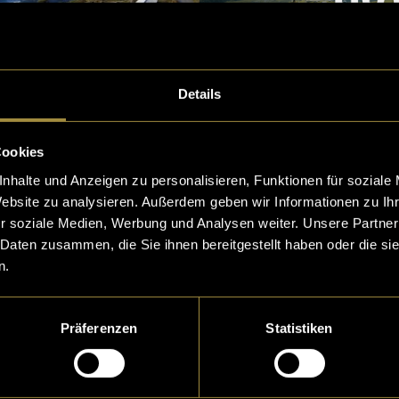
Details
ia
Zwei Plakate, zwei
Cookies
 von
Songs, ein Zuhause
nhalte und Anzeigen zu personalisieren, Funktionen für soziale
Website zu analysieren. Außerdem geben wir Informationen zu I
r soziale Medien, Werbung und Analysen weiter. Unsere Partner
 Daten zusammen, die Sie ihnen bereitgestellt haben oder die s
n.
Präferenzen
Statistiken