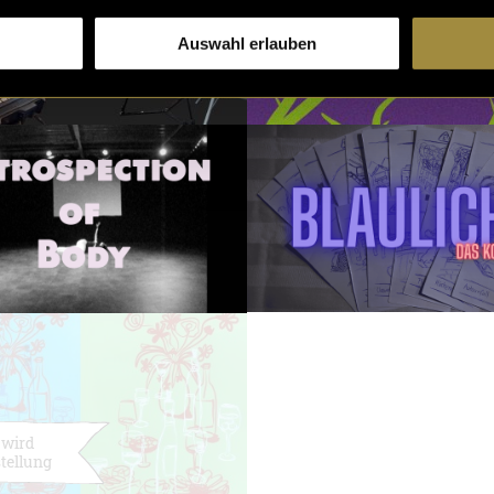
Auswahl erlauben
Little Faith |
 wird
Cinematic Short
tellung
Film