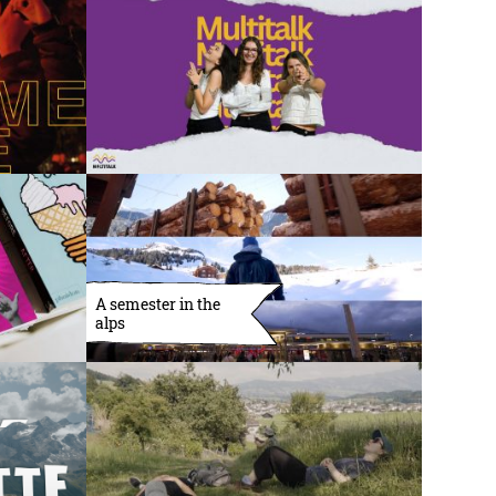
A semester in the
alps