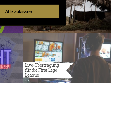
Alle zulassen
Live-Übertragung
für die First Lego
League
3732 Artikel
19 von 121
neuere
ältere
Artikel
Artikel