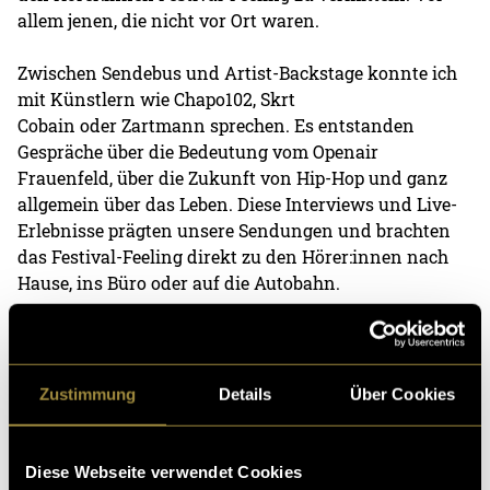
allem jenen, die nicht vor Ort waren.
Zwischen Sendebus und Artist-Backstage konnte ich
mit Künstlern wie Chapo102, Skrt
Cobain oder Zartmann sprechen. Es entstanden
Gespräche über die Bedeutung vom Openair
Frauenfeld, über die Zukunft von Hip-Hop und ganz
allgemein über das Leben. Diese Interviews und Live-
Erlebnisse prägten unsere Sendungen und brachten
das Festival-Feeling direkt zu den Hörer:innen nach
Hause, ins Büro oder auf die Autobahn.
Heitere Openair – 8. bis 10.
August 2025
Zustimmung
Details
Über Cookies
Den Abschluss meines Festivalsommers machte
das Heitere Open Air in Zofingen, wo ich erneut für
Diese Webseite verwendet Cookies
TikTok Content zuständig war. Auch dort war ich