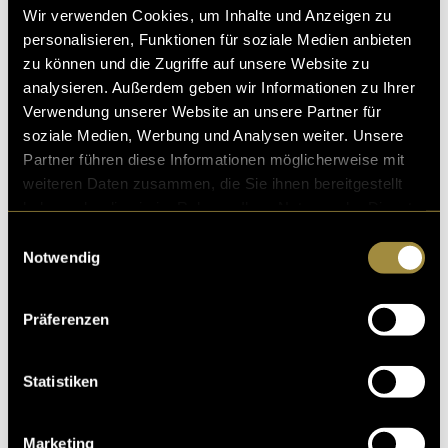
wieder mit Kamera unterwegs, habe Content
Wir verwenden Cookies, um Inhalte und Anzeigen zu
produziert und sprach mit Personen auf dem Zeltplatz
personalisieren, Funktionen für soziale Medien anbieten
und auf dem Festivalgelände.
zu können und die Zugriffe auf unsere Website zu
analysieren. Außerdem geben wir Informationen zu Ihrer
Die entspannte Stimmung auf dem Hausberg von
Verwendung unserer Website an unsere Partner für
Zofingen, der faszinierende Zeltplatz und das
soziale Medien, Werbung und Analysen weiter. Unsere
vielfältige Line-up machten das letzte Festival des
Partner führen diese Informationen möglicherweise mit
Sommers zu einem besonders schönen Abschluss.
weiteren Daten zusammen, die Sie ihnen bereitgestellt
Dank der Routine aus den vorherigen Festivals verlief
haben oder die sie im Rahmen Ihrer Nutzung der Dienste
die Arbeit nahezu ohne Probleme.
gesammelt haben.
Einwilligungsauswahl
Notwendig
Ein intensiver Sommer, viel gelernt und viele
Erfahrungen gesammelt. Danke, SRF Virus.<3
Präferenzen
Alle Videos von sind auf dem
Tiktok Kanal von SRF
Virus
einsehbar.
Statistiken
Marketing