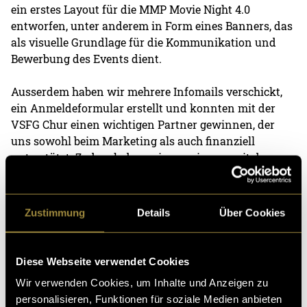
ein erstes Layout für die MMP Movie Night 4.0
entworfen, unter anderem in Form eines Banners, das
als visuelle Grundlage für die Kommunikation und
Bewerbung des Events dient.
Ausserdem haben wir mehrere Infomails verschickt,
ein Anmeldeformular erstellt und konnten mit der
VSFG Chur einen wichtigen Partner gewinnen, der
uns sowohl beim Marketing als auch finanziell
unterstützt. Zudem haben wir gemeinsam mit dem
Blue Cinema Chur den Kinosaal organisiert, Offerten
einegholt und die grundlegenden
Rahmenbedingungen für den Event festgelegt.
Zustimmung
Details
Über Cookies
Was sind die nächsten
Diese Webseite verwendet Cookies
Schritte?
Wir verwenden Cookies, um Inhalte und Anzeigen zu
Damit die MMP Movie Night reibungslos über die
personalisieren, Funktionen für soziale Medien anbieten