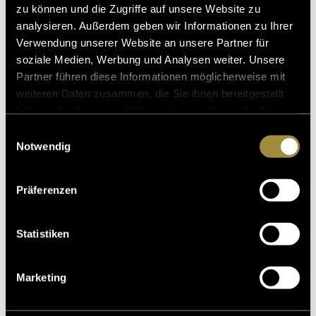
Bühne geht, sind noch einige Schritte notwendig. Der
zu können und die Zugriffe auf unsere Website zu
wichtigste nächste Schritt ist die Umwandlung der
analysieren. Außerdem geben wir Informationen zu Ihrer
Filme in das korrekte Format. Ohne diesen Schritt
Verwendung unserer Website an unsere Partner für
können die Filme nicht auf der grossen Leinwand
soziale Medien, Werbung und Analysen weiter. Unsere
gezeigt werden. Dementsprechend werden wir auch
Partner führen diese Informationen möglicherweise mit
das Filmprogramm erstellen und den Preis für die
weiteren Daten zusammen, die Sie ihnen bereitgestellt
Gewinnergruppe gemeinsam mit dem VSFG
haben oder die sie im Rahmen Ihrer Nutzung der Dienste
finalisieren. Für den Event-Tag selbst werden wir
gesammelt haben.
Einwilligungsauswahl
noch die Moderation schreiben und eine Person
Notwendig
organisieren, die Fotos machen wird.
(abb)
Präferenzen
Statistiken
Marketing