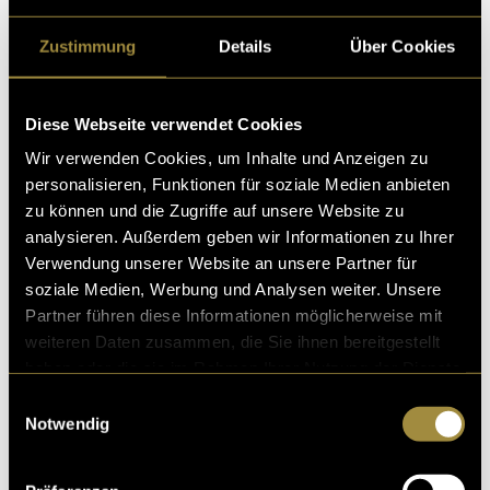
Abseits der Vorlesung
Zustimmung
Details
Über Cookies
Pilotfolge: Champions League für alle In der ersten Folg
e unseres Podcasts Abseits der Vorlesung geht es um di
Diese Webseite verwendet Cookies
e Faszination Champions Leagu
Wir verwenden Cookies, um Inhalte und Anzeigen zu
11. Juni 2025
- von
Marko Milovanovic
und
Len Wilpert
personalisieren, Funktionen für soziale Medien anbieten
zu können und die Zugriffe auf unsere Website zu
analysieren. Außerdem geben wir Informationen zu Ihrer
Verwendung unserer Website an unsere Partner für
soziale Medien, Werbung und Analysen weiter. Unsere
METAMORPHOSE
Partner führen diese Informationen möglicherweise mit
Die Idee zur Animation Metamorphose entstand aus de
weiteren Daten zusammen, die Sie ihnen bereitgestellt
m Wunsch, den natürlichen Zyklus von Wachstum, Ve
haben oder die sie im Rahmen Ihrer Nutzung der Dienste
ränderung und emotionaler Bindung in e
gesammelt haben.
Einwilligungsauswahl
Notwendig
11. Juni 2025
- von
Marko Milovanovic